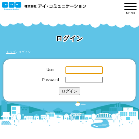
このページの本文へ
MENU
ログイン
現
トップ
/
ログイン
在
の
User
位
Password
置：
ログイン