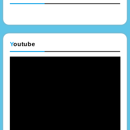
Y
outube