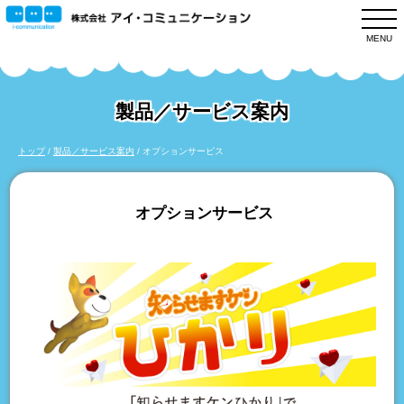
このページの本文へ
MENU
製品／サービス案内
現
トップ
/
製品／サービス案内
/
オプションサービス
在
の
オプションサービス
位
置：