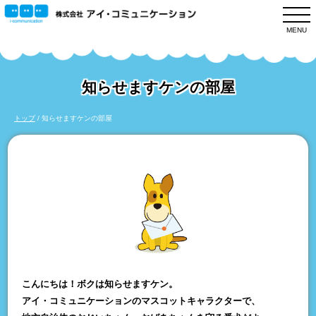
このページの本文へ
MENU
知らせますケンの部屋
現
トップ
/
知らせますケンの部屋
在
の
位
置：
こんにちは！ボクは知らせますケン。
アイ・コミュニケーションのマスコットキャラクターで、