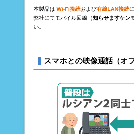
本製品は
Wi-Fi接続
および
有線LAN接続
弊社にてモバイル回線（
知らせますケン
い。
スマホとの映像通話（オ