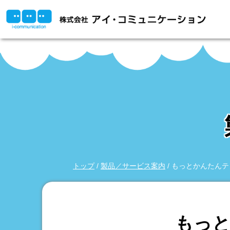
このページの本文へ
現
トップ
/
製品／サービス案内
/
もっとかんたんテ
在
の
位
もっと
置：