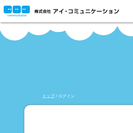
このページの本文へ
現
トップ
/
ログイン
在
の
位
置：