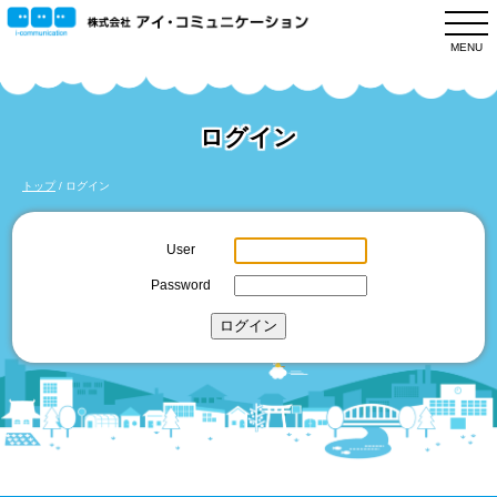
このページの本文へ
MENU
ログイン
現
トップ
/
ログイン
在
の
User
位
Password
置：
ログイン