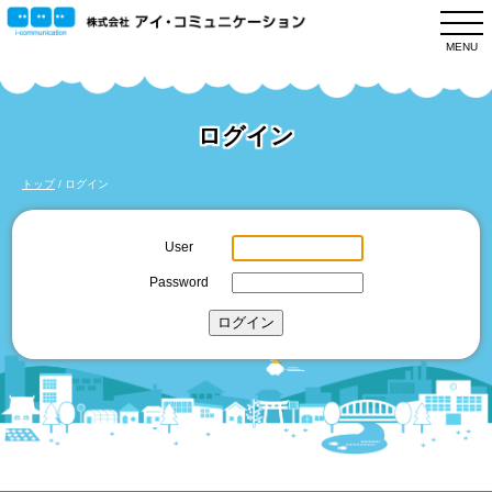
このページの本文へ
MENU
ログイン
現
トップ
/
ログイン
在
の
User
位
Password
置：
ログイン