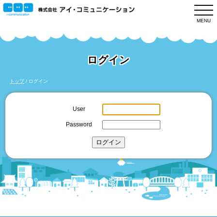
このページの本文へ
MENU
ログイン
現
トップ
/
ログイン
在
の
User
位
Password
置：
ログイン