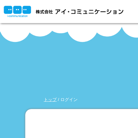
このページの本文へ
現
トップ
/
ログイン
在
の
位
置：