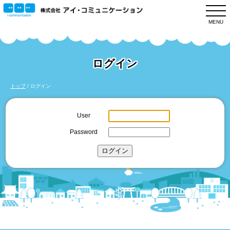
このページの本文へ
MENU
ログイン
現
トップ
/
ログイン
在
の
User
位
Password
置：
ログイン