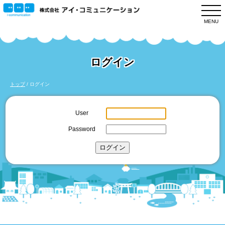
このページの本文へ
MENU
ログイン
現
トップ
/
ログイン
在
の
User
位
Password
置：
ログイン