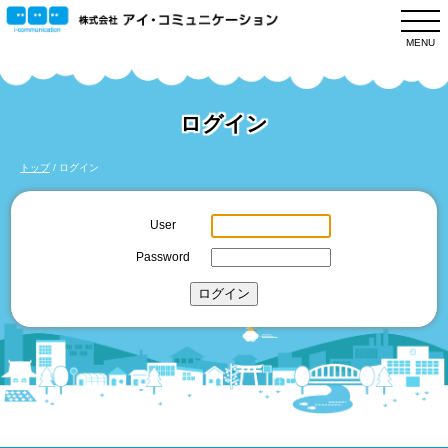
このページの本文へ
MENU
ログイン
現
トップ
/
ログイン
在
の
User
位
Password
置：
ログイン