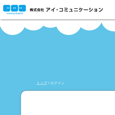
このページの本文へ
現
トップ
/
ログイン
在
の
位
置：