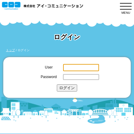
このページの本文へ
MENU
ログイン
現
トップ
/
ログイン
在
の
User
位
Password
置：
ログイン