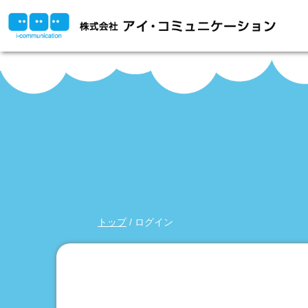
このページの本文へ
現
トップ
/
ログイン
在
の
位
置：