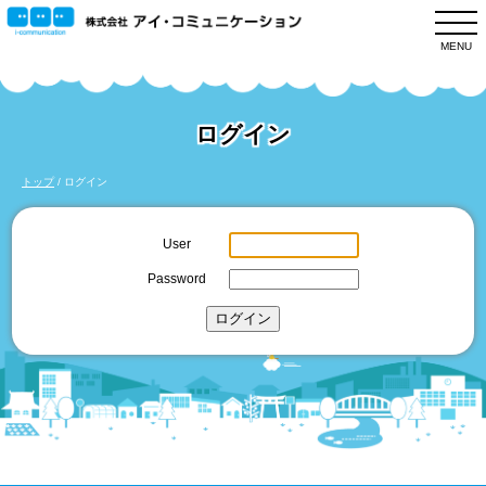
このページの本文へ
MENU
ログイン
現
トップ
/
ログイン
在
の
User
位
Password
置：
ログイン