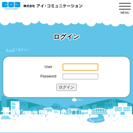
このページの本文へ
MENU
ログイン
現
トップ
/
ログイン
在
の
User
位
Password
置：
ログイン